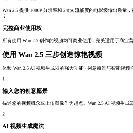
Wan 2.5 提供 1080P 分辨率和 24fps 流畅度的电影
📱
完整商业使用权
所有使用 Wan 2.5 创作的视频均可商业使用 - 完美适用
使用 Wan 2.5 三步创造惊艳视频
体验 Wan 2.5 AI 视频生成器的强大功能 - 创意愿景与智
1
输入您的创意愿景
描述您的视频概念或上传图像作为起点。Wan 2.5 AI 视频
2
AI 视频生成魔法