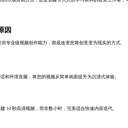
的原因
控制，提供专业级视频创作能力，彻底改变您将创意变为现实的方式。
乐、对话和环境音频，将您的视频从简单画面提升为沉浸式体验。
钟内创建 10 秒高清视频，而非数小时，完美适合快速内容迭代。