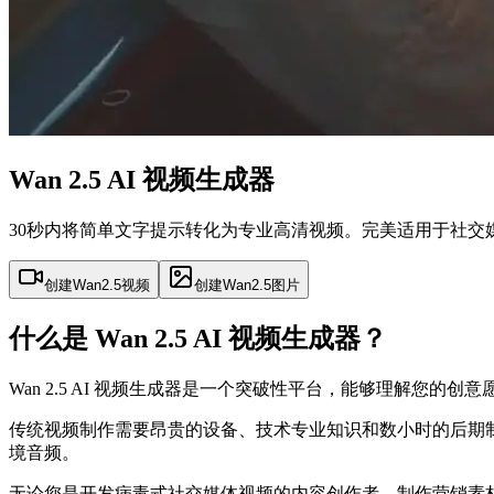
Wan 2.5 AI 视频生成器
30秒内将简单文字提示转化为专业高清视频。完美适用于社交
创建Wan2.5视频
创建Wan2.5图片
什么是 Wan 2.5 AI 视频生成器？
Wan 2.5 AI 视频生成器是一个突破性平台，能够理解您的
传统视频制作需要昂贵的设备、技术专业知识和数小时的后期制作
境音频。
无论您是开发病毒式社交媒体视频的内容创作者、制作营销素材