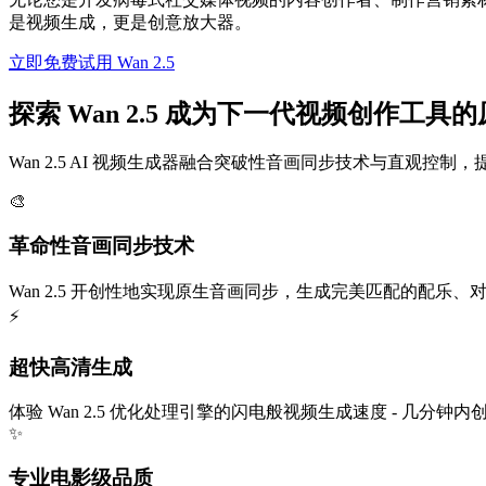
是视频生成，更是创意放大器。
立即免费试用 Wan 2.5
探索 Wan 2.5 成为下一代视频创作工具
Wan 2.5 AI 视频生成器融合突破性音画同步技术与直观
🎨
革命性音画同步技术
Wan 2.5 开创性地实现原生音画同步，生成完美匹配的配
⚡
超快高清生成
体验 Wan 2.5 优化处理引擎的闪电般视频生成速度 - 几分
✨
专业电影级品质