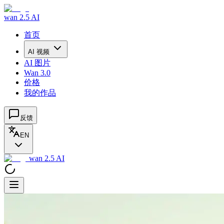
wan 2.5 AI
首页
AI 视频
AI 图片
Wan 3.0
价格
我的作品
反馈
EN
wan 2.5 AI