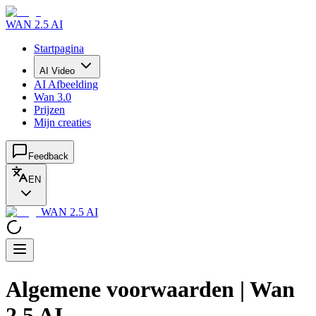
WAN 2.5 AI
Startpagina
AI Video
AI Afbeelding
Wan 3.0
Prijzen
Mijn creaties
Feedback
EN
WAN 2.5 AI
Algemene voorwaarden | Wan
2.5 AI