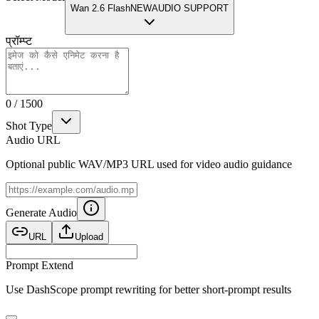
Wan 2.6 Flash
NEW
AUDIO SUPPORT
प्रॉम्प्ट
0
/
1500
Shot Type
Audio URL
Optional public WAV/MP3 URL used for video audio guidance
Generate Audio
URL
Upload
Prompt Extend
Use DashScope prompt rewriting for better short-prompt results