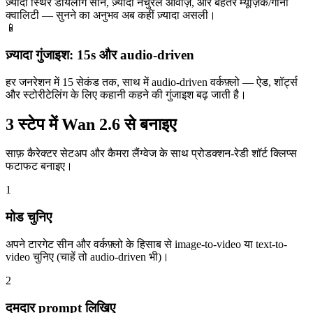
ज़्यादा स्थिर डायलॉग सीन, ज़्यादा नैचुरल आवाज़ें, और बेहतर म्यूज़िक/गाना
क्वालिटी — सुनने का अनुभव अब कहीं ज़्यादा असली।
📱
ज़्यादा गुंजाइश: 15s और audio-driven
हर जनरेशन में 15 सेकंड तक, साथ में audio-driven वर्कफ़्लो — ऐड, शॉर्ट्स
और स्टोरीटेलिंग के लिए कहानी कहने की गुंजाइश बढ़ जाती है।
3 स्टेप में Wan 2.6 से बनाइए
साफ़ कैरेक्टर सेटअप और कैमरा लैंग्वेज के साथ प्रोडक्शन-रेडी शॉर्ट क्लिप्स
फटाफट बनाइए।
1
मोड चुनिए
अपने टारगेट सीन और वर्कफ़्लो के हिसाब से image-to-video या text-to-
video चुनिए (चाहें तो audio-driven भी)।
2
दमदार prompt लिखिए